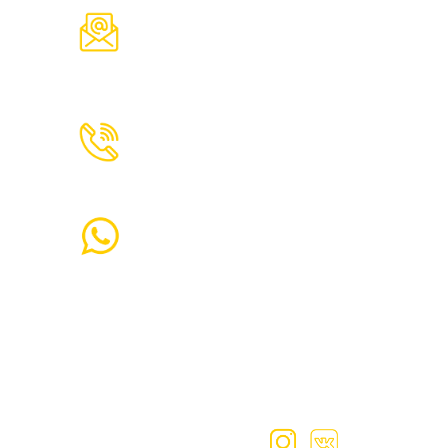
kupibanu@yandex.ru
Электронная почта
+ 7 (343) 271-95-95
Горячая линия
+ 7 (996) 600-51-24 Max/Tg
Также для заказа бани или
домика вы можете связаться с
нами по телефону, почте и в
социальных сетях