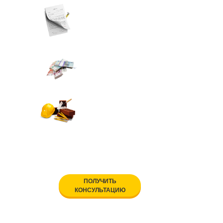
Смету и план
строительства
изделия
Варианты оплаты,
подходящие для вашего
случая
Рекомендации по
подбору
материалов и
декора
ПОЛУЧИТЬ
КОНСУЛЬТАЦИЮ