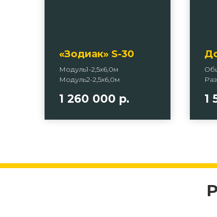
«Зодиак» S-30
До
Модуль1-2,5х6,0м
Общ
Модуль2-2,5х6,0м
Раз
1 260 000
р.
1 
Р