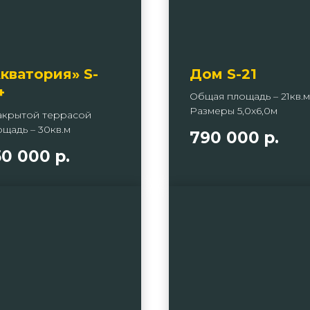
кватория» S-
Дом S-21
+
Общая площадь – 21кв.м
Размеры 5,0х6,0м
акрытой террасой
щадь – 30кв.м
790 000
р.
50 000
р.