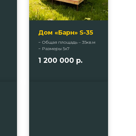
Дом «Барн» S-35
− Общая площадь – 35кв.м
− Размеры 5х7
1 200 000
р.