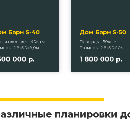
м Барн S-40
Дом Барн S-50
ая площадь – 40кв.м
Площадь – 50кв.м
меры: 2,8х5,0х8,0м
Размеры: 2,8х5,0х10м
500 000
р.
1 800 000
р.
азличные планировки д