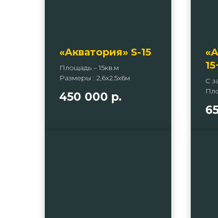
«Акватория» S-15
«А
15
Площадь – 15кв.м
Размеры : 2,6х2.5х6м
С з
Пло
450 000
р.
6