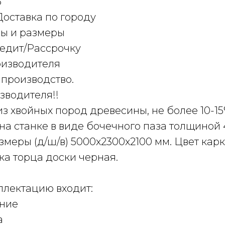
5
Доставка по городу
ы и размеры
редит/Рассрочку
оизводителя
 производство.
зводителя!!
з хвойных пород древесины, не более 10-1
а станке в виде бочечного паза толщиной 
меры (д/ш/в) 5000х2300х2100 мм. Цвет кар
ка торца доски черная.
плектацию входит:
ние
а