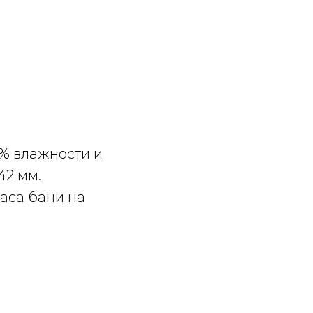
5% влажности и
42 мм.
каса бани на