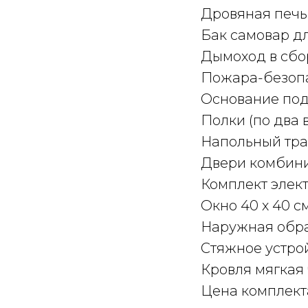
Дровяная печь
Бак самовар дл
Дымоход в сбо
Пожара-безопа
Основание под 
Полки (по два 
Напольный тра
Двери комбини
Комплект элек
Окно 40 х 40 см
Наружная обра
Стяжное устро
Кровля мягкая 
Цена комплекта