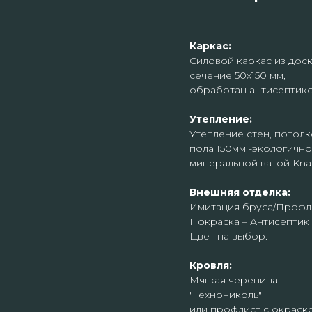
Каркас:
Силовой каркас из дос
сечение 50х150 мм,
обработан антисептико
Утепление:
Утепление стен, потолк
пола 150мм -экологичн
минеральной ватой Knau
Внешняя отделка:
Имитация бруса/Профл
Покраска – Антисептик
Цвет на выбор.
Кровля:
Мягкая черепица
"Технониколь"
или профлист с окраско