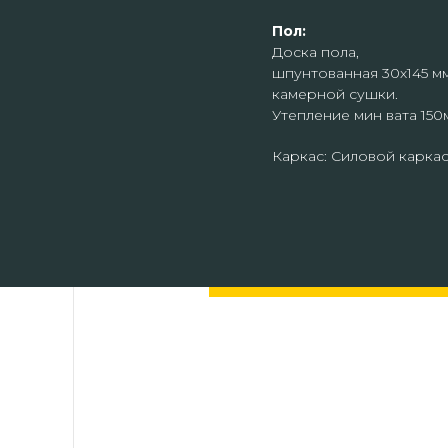
Пол:
Доска пола,
шпунтованная 30х145 м
камерной сушки.
Утепление мин вата 150
Каркас: Силовой каркас
Приезжайте к нам в