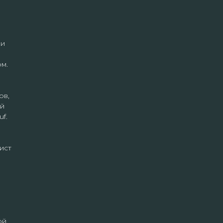
ки
м.
ов,
ой
f.
ист
й.