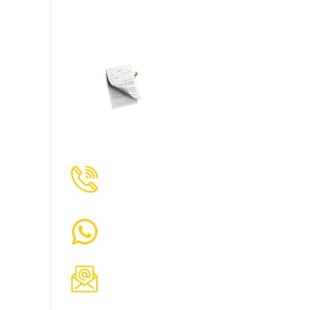
Вы получите точный расчет стоимост
Смету и план
строительств
изделия
+ 7 (343) 271-95-95
Горячая линия
+ 7 (996) 600-51-24 Max/Tg
kupibanu@yandex.ru
Электронная почта