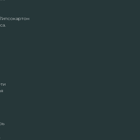
/Гипсокартон
са.
ети
ая
рь
.