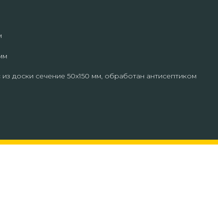
м
мм
 из доски сечение 50х150 мм, обработан антисептиком
офис и обсудим ваш про