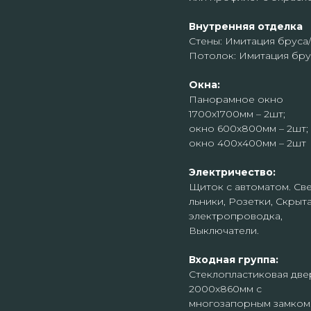
Внутренняя отделка
Стены: Имитация бруса
Потолок: Имитация бру
Окна:
Панорамное окно
1700х1700мм – 2шт;
окно 600х800мм – 2шт;
окно 400х400мм – 2шт
Электричество:
Щиток с автоматом. Св
льники, Розетки, Скрыт
электропроводка,
Выключатели.
Входная группа:
Стеклопластиковая две
2000х860мм с
многозапорным замком